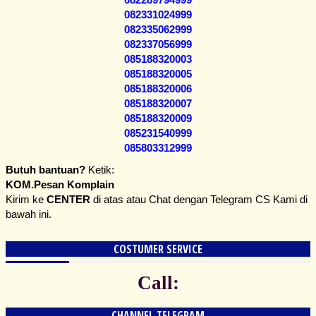
082331024999
082335062999
082337056999
085188320003
085188320005
085188320006
085188320007
085188320009
085231540999
085803312999
Butuh bantuan?
Ketik:
KOM.Pesan Komplain
Kirim ke
CENTER
di atas atau
Chat dengan Telegram CS
Kami di
bawah ini.
COSTUMER SERVICE
Call:
CHANNEL TELEGRAM