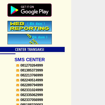
CENTER TRANSAKSI
SMS CENTER
081270264999
081385373999
082213766999
082240514999
082289794999
082331024999
082335062999
082337056999
085188320003