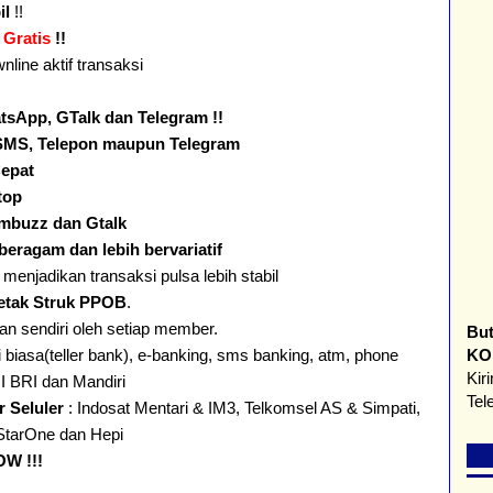
il
!!
r
Gratis
!!
nline aktif transaksi
sApp, GTalk dan Telegram !!
SMS, Telepon maupun Telegram
epat
top
imbuzz dan Gtalk
 beragam dan lebih bervariatif
, menjadikan transaksi pulsa lebih stabil
etak Struk PPOB
.
an sendiri oleh setiap member.
Bu
KO
ai biasa(teller bank), e-banking, sms banking, atm, phone
Kir
I BRI dan Mandiri
Te
r Seluler
: Indosat Mentari & IM3, Telkomsel AS & Simpati,
, StarOne dan Hepi
W !!!