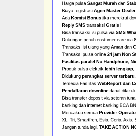
Harga pulsa
Sangat Murah
dan
Stab
Biaya registrasi
Agen Master Deale
Ada
Komisi Bonus
jika merekrut dow
Reply SMS
transaksi
Gratis
!!
Bisa transaksi isi pulsa via
SMS What
Dukungan penuh costumer care via
Transaksi isi ulang yang
Aman
dan
C
Transaksi pulsa online
24 jam Non S
Fasilitas paralel No Handphone, N
Produk pulsa elektrik
lebih lengkap,
Didukung
perangkat server terbaru
Tersedia Fasilitas
WebReport dan C
Pendaftaran downline
dapat dilakuk
Bisa transfer deposit via setoran tun
banking dan internet banking BCA BN
Mencakup semua
Provider Operato
XL, Tri, Smartfren, Esia, Ceria, Axis
Jangan tunda lagi,
TAKE ACTION NO