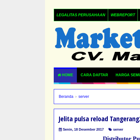
LEGALITAS PERUSAHAAN
WEBREPORT
HOME
CARA DAFTAR
HARGA SEM
Beranda
›
server
Jelita pulsa reload Tangeran
Senin, 18 Desember 2017
server
Distributor P