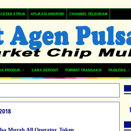
CETAK STRUK
APLIKASI ANDROID
CHANNEL TELEGRAM
UA PRODUK
CARA DEPOSIT
FORMAT TRANSAKSI
FASILITAS
g2018
ulsa Murah All Operator, Token