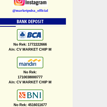
@marketpulsa_official
BANK DEPOSIT
No Rek: 1772222666
A/n: CV MARKET CHIP M
No Rek:
1710038000777
A/n: CV MARKET CHIP M
No Rek: 4516011677