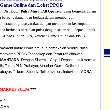
 Game Online dan Loket PPOB
n Distributor
Pulsa Murah All Operato
r yang bergerak dalam
udah berpengalaman dan berjasa dalam membangun
ahteraan bagi masyarakat dengan memberikan kesempatan
ha berbisnis berjualan
pulsa dengan sistim satu deposit untuk
n CDMA),
Token PLN, Voucher Game Online dan PPOB
Payment untuk Bisnis ataupun pemakaian sendiri Pulsa
Pembayaran PPOB Terlengkap dan Termurah dibawah
NUSANTARA
. Dengan Sistem 1 Chip 1 Deposit untuk semua
ktrik, Token PLN Prabayar, Voucher Game Online dan
ayar, Telkom, Speedy, Telkomvision, Indovision, AORA
MARKET PULSA
???
mi?
CDMA