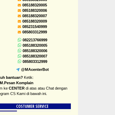
085188320005
085188320006
085188320007
085188320009
085231540999
085803312999
082213766999
085188320005
085188320006
085188320007
085803312999
@MAcenterBot
tuh bantuan?
Ketik:
M.Pesan Komplain
im ke
CENTER
di atas atau
Chat dengan
legram CS
Kami di bawah ini.
COSTUMER SERVICE