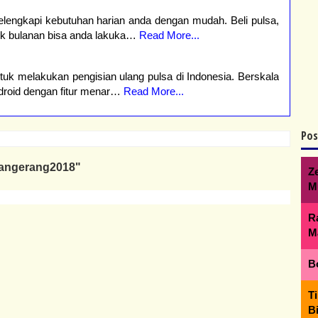
elengkapi kebutuhan harian anda dengan mudah. Beli pulsa,
ik bulanan bisa anda lakuka…
Read More...
tuk melakukan pengisian ulang pulsa di Indonesia. Berskala
ndroid dengan fitur menar…
Read More...
Pos
 Tangerang2018"
Z
M
R
M
B
T
B