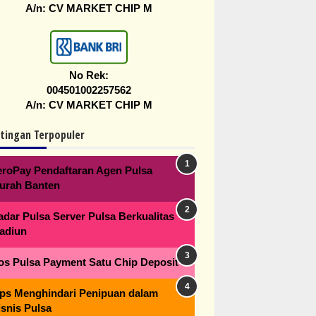
A/n: CV MARKET CHIP M
No Rek:
004501002257562
A/n: CV MARKET CHIP M
tingan Terpopuler
eroPay Pendaftaran Agen Pulsa
urah Banten
adar Pulsa Server Pulsa Berkualitas
adiun
os Pulsa Payment Satu Chip Deposit
ips Menghindari Penipuan dalam
isnis Pulsa